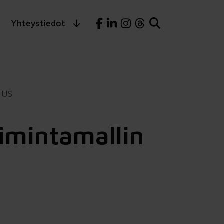
Yhteystiedot
UUS
oimintamallin