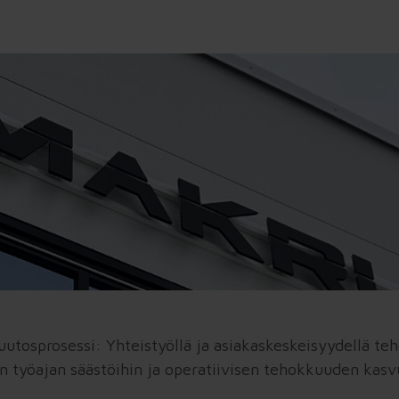
osprosessi: Yhteistyöllä ja asiakaskeskeisyydellä teh
in työajan säästöihin ja operatiivisen tehokkuuden kasv