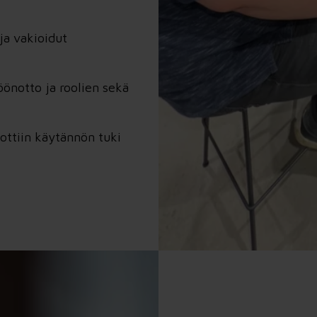
ja vakioidut
önotto ja roolien sekä
rjottiin käytännön tuki