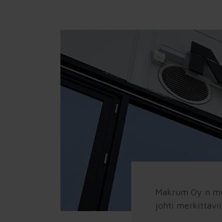
→ Koko tilanne yhteiseksi. Kun tieto,
kokemukset ja näkemykset ovat hajallaan,
Tilannekuva kokoaa näkyviin, mikä kantaa, mikä
hidastaa ja mihin kannattaa tarttua ensin.
Sprintti
→ Yksi sovittu asia käytäntöön. Työ, vastuut ja
toimintatavat rakennetaan niin, että
ensimmäiset tulokset näkyvät arjessa ja
asiakkaalle asti.
Juurtuminen
→ Hyvä alku pysyväksi tavaksi toimia. Seuranta,
vastuut ja yhteinen rytmi varmistavat, että
sovittu tapa kestää myös kiireen,
henkilövaihdokset ja muuttuvat prioriteetit.
Makrum Oy:n muut
johti merkittävi
Kantokykyarvio™ organisaation due diligence