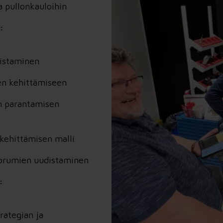
ja pullonkauloihin
:
distaminen
en kehittämiseen
an parantamisen
kehittämisen malli
oorumien uudistaminen
:
rategian ja