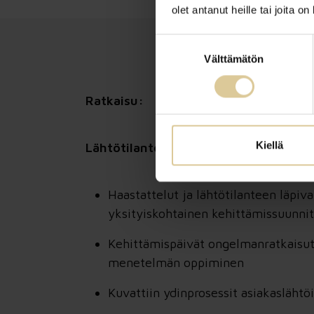
olet antanut heille tai joita o
Suostumuksen
Välttämätön
valinta
Ratkaisu:
Kiellä
Lähtötilanteen analyysi ja kehittämi
Haastattelut ja lähtötilanteen läpival
yksityiskohtainen kehittämissuunni
Kehittämispäivät ongelmanratkaisut
menetelmän oppiminen
Kuvattiin ydinprosessit asiakaslähtöi