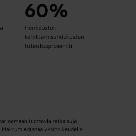
60%
ka
Henkilöstön
kehittämisehdotusten
toteutusprosentti.
tarjoamaan tuottavia ratkaisuja
n. Makrum edustaa yksinoikeudella