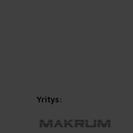
Tekoäly organisaation kehittämiseen –
älykkäämpi työ, sujuvampi arki
Proinnon tekoälyvalmennuksessa organisaatio
rakentaa yhteiset pelisäännöt, vahvistaa
henkilöstön tekoälylukutaitoa ja ottaa
ensimmäiset käyttökohteet hallitusti käyttöön.
Valmennus yhdistää tekoälyn, työn kehittämisen
ja muutosjohtamisen käytännön
kokonaisuudeksi.
Yritys: