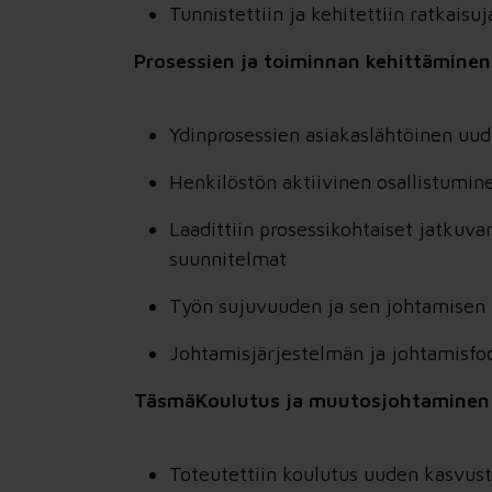
Tunnistettiin ja kehitettiin ratkaisu
Prosessien ja toiminnan kehittäminen
Ydinprosessien asiakaslähtöinen uu
Henkilöstön aktiivinen osallistumin
Laadittiin prosessikohtaiset jatkuv
suunnitelmat
Työn sujuvuuden ja sen johtamisen 
Johtamisjärjestelmän ja johtamisf
TäsmäKoulutus ja muutosjohtaminen
Toteutettiin koulutus uuden kasvust