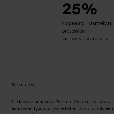
25%
Nopeampi käsittelyai
prosessien
virtaviivaistamisella.
Makrum Oy
Pirkkalassa sijaitseva
Makrum Oy
on erikoistunut 
lastuavaan työstöön ja metallien 3D-tulostuksee