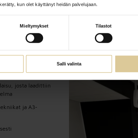
n kerätty, kun olet käyttänyt heidän palvelujaan.
Mieltymykset
Tilastot
Salli valinta
ssuunnitelma:
aisu, josta laadittiin
telma
ekniikat ja A3-
sesti