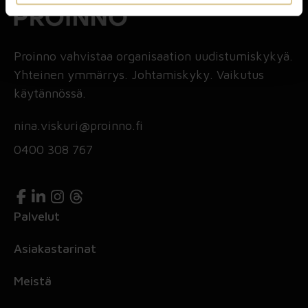
Proinno vahvistaa organisaation uudistumiskykyä.
Yhteinen ymmärrys. Johtamiskyky. Vaikutus
käytännössä.
nina.viskuri@proinno.fi
0400 308 767
Palvelut
Asiakastarinat
Meistä