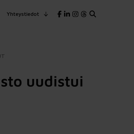
Yhteystiedot
UT
sto uudistui