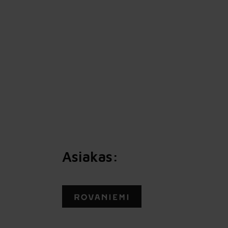
Tekoäly organisaation kehittämiseen –
älykkäämpi työ, sujuvampi arki
Proinnon tekoälyvalmennuksessa organisaatio
rakentaa yhteiset pelisäännöt, vahvistaa
henkilöstön tekoälylukutaitoa ja ottaa
ensimmäiset käyttökohteet hallitusti käyttöön.
Valmennus yhdistää tekoälyn, työn kehittämisen
ja muutosjohtamisen käytännön
kokonaisuudeksi.
Asiakas: