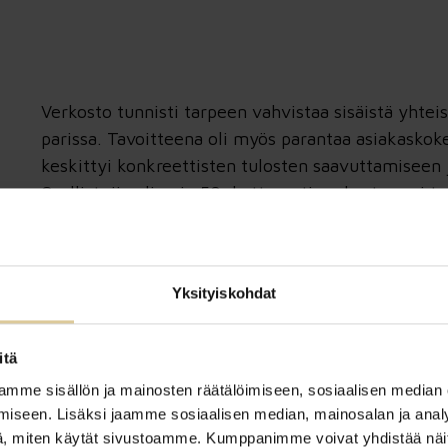
Verkosto tunnisti tarpeen vahvistaa sisäistä yhtei
parissa. Tavoitteena oli myös parantaa asiakaskok
keskittyi konkreettisten tulosten saavuttamiseen
Osallistujia oli noin 50, kattavasti verkoston eri t
Yksityiskohdat
itä
mme sisällön ja mainosten räätälöimiseen, sosiaalisen median
iseen. Lisäksi jaamme sosiaalisen median, mainosalan ja analy
, miten käytät sivustoamme. Kumppanimme voivat yhdistää näitä t