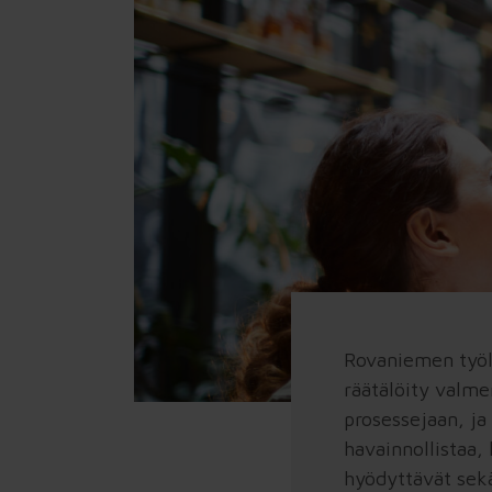
→ Koko tilanne yhteiseksi. Kun tieto,
kokemukset ja näkemykset ovat hajallaan,
Tilannekuva kokoaa näkyviin, mikä kantaa, mikä
hidastaa ja mihin kannattaa tarttua ensin.
Sprintti
→ Yksi sovittu asia käytäntöön. Työ, vastuut ja
toimintatavat rakennetaan niin, että
ensimmäiset tulokset näkyvät arjessa ja
asiakkaalle asti.
Juurtuminen
→ Hyvä alku pysyväksi tavaksi toimia. Seuranta,
Rovaniemen työl
vastuut ja yhteinen rytmi varmistavat, että
räätälöity valme
sovittu tapa kestää myös kiireen,
henkilövaihdokset ja muuttuvat prioriteetit.
prosessejaan, ja
havainnollistaa,
hyödyttävät sekä
Kantokykyarvio™ organisaation due diligence