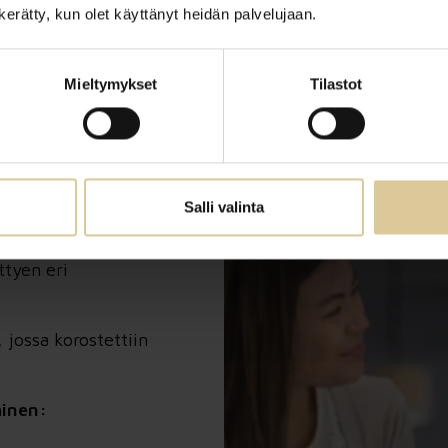
n kerätty, kun olet käyttänyt heidän palvelujaan.
Mieltymykset
Tilastot
ksen luomiseksi.
kset keskittyen muun
averikäytäntöihin ja
Salli valinta
ttyen eri
 jossa korostettiin
minen: