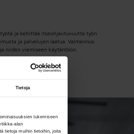
styötä ja kehittää itseohjautuvuutta työn
emusta ja palvelujen laatua. Valmennus
 ja niiden viemiseen käytäntöön.
oimijoista
Tietoja
 ominaisuuksien tukemiseen
tiikka-alan
ietoja muihin tietoihin, joita