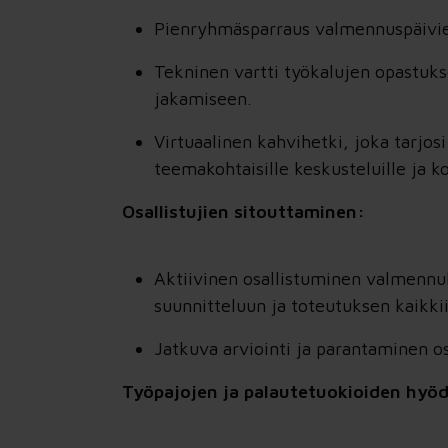
Pienryhmäsparraus valmennuspäivien
Tekninen vartti työkalujen opastuk
jakamiseen.
Virtuaalinen kahvihetki, joka tarjosi
teemakohtaisille keskusteluille ja 
Osallistujien sitouttaminen:
Aktiivinen osallistuminen valmennu
suunnitteluun ja toteutuksen kaikkii
Jatkuva arviointi ja parantaminen o
Työpajojen ja palautetuokioiden hyö