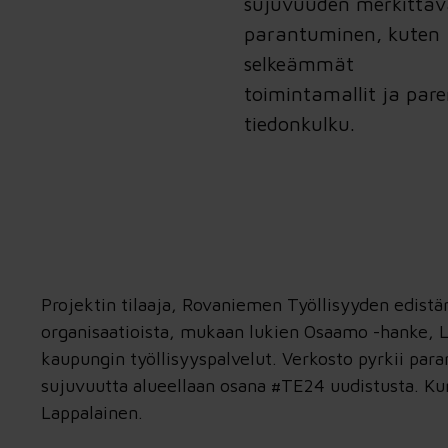
sujuvuuden merkittäv
parantuminen, kuten
selkeämmät
toimintamallit ja par
tiedonkulku.
Projektin tilaaja,
Rovaniemen Työllisyyden edistä
organisaatioista, mukaan lukien
Osaamo -hanke
,
L
kaupungin työllisyyspalvelut
. Verkosto pyrkii para
sujuvuutta alueellaan osana #TE24 uudistusta. Kum
Lappalainen.