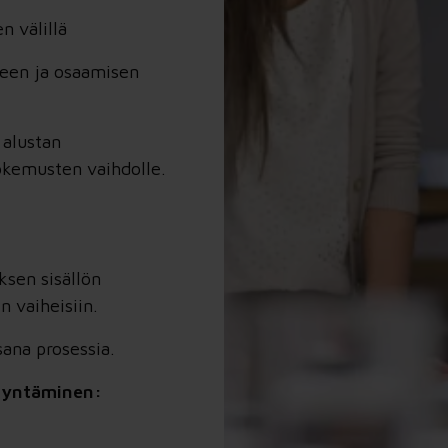
 välillä
seen ja osaamisen
 alustan
kokemusten vaihdolle.
ksen sisällön
n vaiheisiin.
sana prosessia.
dyntäminen: