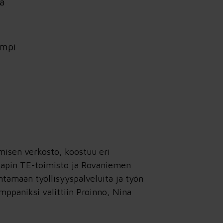
ä
empi
misen verkosto
, koostuu eri
apin TE-toimisto
ja
Rovaniemen
ntamaan työllisyyspalveluita ja työn
ppaniksi valittiin Proinno, Nina