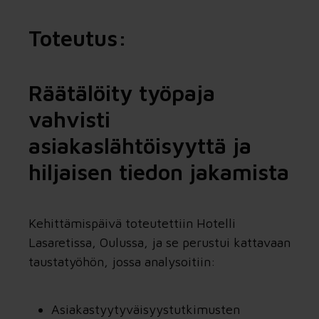
Toteutus:
Räätälöity työpaja
vahvisti
asiakaslähtöisyyttä ja
hiljaisen tiedon jakamista
Kehittämispäivä toteutettiin
Hotelli
Lasaretissa
,
Oulu
ssa, ja se perustui kattavaan
taustatyöhön, jossa analysoitiin:
Asiakastyytyväisyystutkimusten