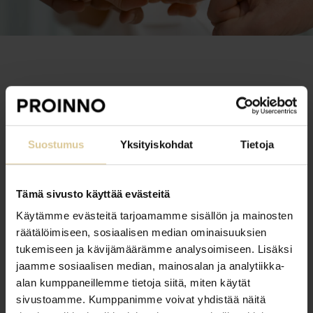
Tulokset ja saavutetut
hyödyt:
Suostumus
Yksityiskohdat
Tietoja
Asiakaslähtöiset
Tämä sivusto käyttää evästeitä
Käytämme evästeitä tarjoamamme sisällön ja mainosten
toimintamallit ja hiljaisen
räätälöimiseen, sosiaalisen median ominaisuuksien
tiedon hyödyntäminen
tukemiseen ja kävijämäärämme analysoimiseen. Lisäksi
jaamme sosiaalisen median, mainosalan ja analytiikka-
alan kumppaneillemme tietoja siitä, miten käytät
sivustoamme. Kumppanimme voivat yhdistää näitä
Kehittämispäivä tuotti merkittäviä