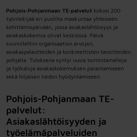
Pohjois-Pohjanmaan TE-palvelu
t
kokosi 200
työntekijää eri puolilta maakuntaa yhteiseen
kehittämispäivään, jossa asiakaslähtöisyys ja
asiakaskokemus olivat keskiössä. Päivä
suunniteltiin organisaation arvojen,
asiakaspalautteiden ja konkreettisten tavoitteiden
pohjalta. Tuloksena syntyi uusia toimintamalleja
ja työkaluja asiakaskokemuksen parantamiseen
sekä hiljaisen tiedon hyödyntämiseen.
Pohjois-Pohjanmaan TE-
palvelut:
Asiakaslähtöisyyden ja
työelämäpalveluiden