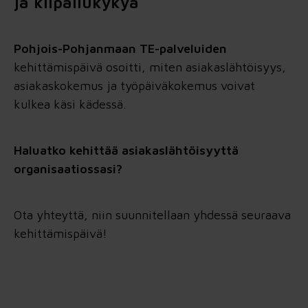
ja kilpailukykyä
Pohjois-Pohjanmaan TE-palveluiden
kehittämispäivä osoitti, miten asiakaslähtöisyys,
asiakaskokemus ja työpäiväkokemus voivat
kulkea käsi kädessä.
Haluatko kehittää asiakaslähtöisyyttä
organisaatiossasi?
Ota yhteyttä, niin suunnitellaan yhdessä seuraava
kehittämispäivä!