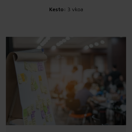
Kesto:
3 vkoa
Tilannekuva
→ Koko tilanne yhteiseksi. Kun tieto,
kokemukset ja näkemykset ovat
hajallaan, Tilannekuva kokoaa
näkyviin, mikä kantaa, mikä hidastaa
ja mihin kannattaa tarttua ensin.
Sprintti
→ Yksi sovittu asia käytäntöön. Työ,
vastuut ja toimintatavat rakennetaan
niin, että ensimmäiset tulokset
näkyvät arjessa ja asiakkaalle asti.
Juurtuminen
→ Hyvä alku pysyväksi tavaksi toimia.
Seuranta, vastuut ja yhteinen rytmi
varmistavat, että sovittu tapa kestää