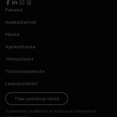
Palvelut
Asiakastarinat
Meistä
Ajankohtaista
Yhteystiedot
Tietosuojaseloste
Laskutustiedot
Tilaa uutiskirje tästä
Tuoreimmat oivallukset ja uudistavat näkemykset