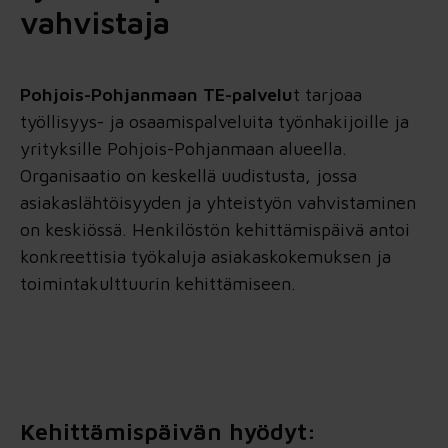
vahvistaja
Pohjois-Pohjanmaan TE-palvelu
t tarjoaa
työllisyys- ja osaamispalveluita työnhakijoille ja
yrityksille Pohjois-Pohjanmaan alueella.
Organisaatio on keskellä uudistusta, jossa
asiakaslähtöisyyden ja yhteistyön vahvistaminen
on keskiössä. Henkilöstön kehittämispäivä antoi
konkreettisia työkaluja asiakaskokemuksen ja
toimintakulttuurin kehittämiseen.
Kehittämispäivän hyödyt: