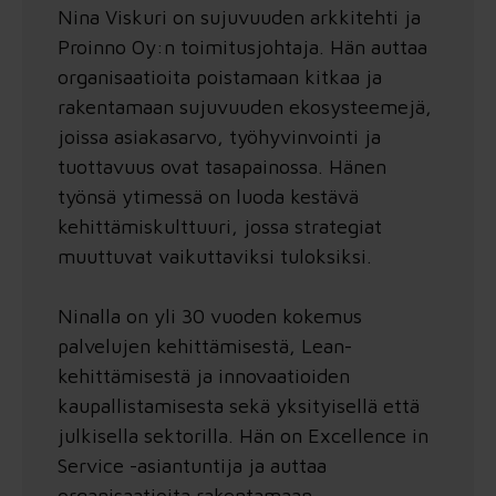
Nina Viskuri on sujuvuuden arkkitehti ja
Proinno Oy:n toimitusjohtaja. Hän auttaa
organisaatioita poistamaan kitkaa ja
rakentamaan sujuvuuden ekosysteemejä,
joissa asiakasarvo, työhyvinvointi ja
tuottavuus ovat tasapainossa. Hänen
työnsä ytimessä on luoda kestävä
kehittämiskulttuuri, jossa strategiat
muuttuvat vaikuttaviksi tuloksiksi.
Ninalla on yli 30 vuoden kokemus
palvelujen kehittämisestä, Lean-
kehittämisestä ja innovaatioiden
kaupallistamisesta sekä yksityisellä että
julkisella sektorilla. Hän on Excellence in
Service -asiantuntija ja auttaa
organisaatioita rakentamaan