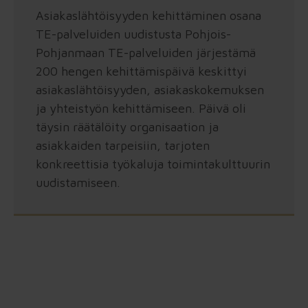
myös kiireen, henkilövaihdokset ja
Asiakaslähtöisyyden kehittäminen osana
muuttuvat prioriteetit.
TE-palveluiden uudistusta Pohjois-
Pohjanmaan TE-palveluiden järjestämä
200 hengen kehittämispäivä keskittyi
Kantokykyarvio™ organisaation due
diligence
asiakaslähtöisyyden, asiakaskokemuksen
→ Seuraava vaihe näkyväksi. Ennen
ja yhteistyön kehittämiseen. Päivä oli
yrityskauppaa, omistajanvaihdosta,
täysin räätälöity organisaation ja
uutta johtoa, investointia tai isoa
asiakkaiden tarpeisiin, tarjoten
uudistusta arvioidaan, mikä
konkreettisia työkaluja toimintakulttuurin
organisaatiossa kantaa ja mitä pitää
uudistamiseen.
vahvistaa ennen päätöksiä.
Strateginen varjojäsen™
→ Jatkuva ajattelukumppani
päätöksiin. Yhteinen tilannekuva pysyy
ajan tasalla toimitusjohtajan,
omistajan tai hallituksen
puheenjohtajan rinnalla, kun päätösten