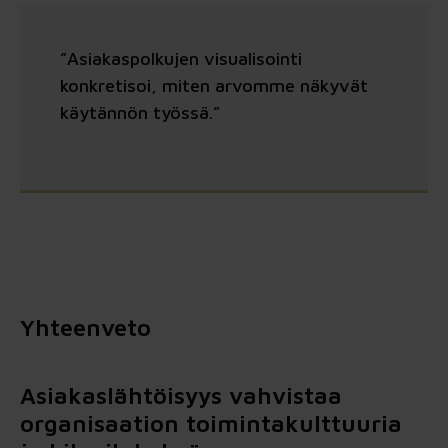
”Asiakaspolkujen visualisointi
konkretisoi, miten arvomme näkyvät
käytännön työssä.”
Yhteenveto
Asiakaslähtöisyys vahvistaa
organisaation toimintakulttuuria