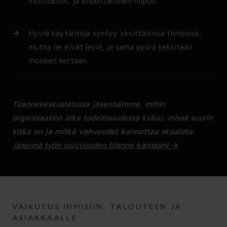
muutoksiin, ja ehdottaminen hiipuu.
Hyviä käytäntöjä syntyy yksittäisissä tiimeissä,
mutta ne eivät leviä, ja sama pyörä keksitään
moneen kertaan.
Tilannekeskustelussa jäsennämme, mihin
organisaation aika todellisuudessa kuluu, missä suurin
kitka on ja mitkä vahvuudet kannattaa skaalata.
Jäsennä työn sujuvuuden tilanne kanssani →
VAIKUTUS IHMISIIN, TALOUTEEN JA
ASIAKKAALLE