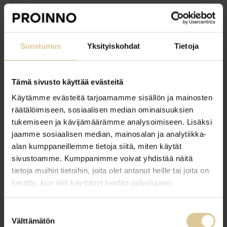
Asiakkaalle: lupaukset pitävät
Asiakas kokee sujuvuuden suoraan: asiat
Suostumus
Yksityiskohdat
Tietoja
etenevät sovitussa ajassa, laatu ei vaihtele
tekijän mukaan ja poikkeamat hoidetaan ennen
kuin ne näkyvät asiakkaalle asti. Sujuvuus on
Tämä sivusto käyttää evästeitä
asiakaskokemuksen perusta
, jota mikään
Käytämme evästeitä tarjoamamme sisällön ja mainosten
palvelulupauskampanja ei korvaa.
räätälöimiseen, sosiaalisen median ominaisuuksien
tukemiseen ja kävijämäärämme analysoimiseen. Lisäksi
jaamme sosiaalisen median, mainosalan ja analytiikka-
alan kumppaneillemme tietoja siitä, miten käytät
sivustoamme. Kumppanimme voivat yhdistää näitä
tietoja muihin tietoihin, joita olet antanut heille tai joita on
Organisaatiolle ja omistajalle:
kerätty, kun olet käyttänyt heidän palvelujaan.
yhdessä oppimisen kyky
Suostumuksen
Suurin hyöty ei ole yksittäinen parannus vaan
Välttämätön
valinta
kyky oppia yhdessä jatkuvasti: havaita,