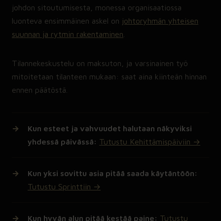
johdon sitoutumisesta, monessa organisaatiossa
luonteva ensimmäinen askel on
johtoryhmän yhteisen
suunnan ja rytmin rakentaminen
.
Tilannekeskustelu on maksuton, ja varsinainen työ
mitoitetaan tilanteen mukaan: saat aina kiinteän hinnan
ennen päätöstä.
Kun esteet ja vahvuudet halutaan näkyviksi
yhdessä päivässä:
Tutustu Kehittämispäiviin →
Kun yksi sovittu asia pitää saada käytäntöön:
Tutustu Sprinttiin →
Kun hyvän alun pitää kestää paine:
Tutustu