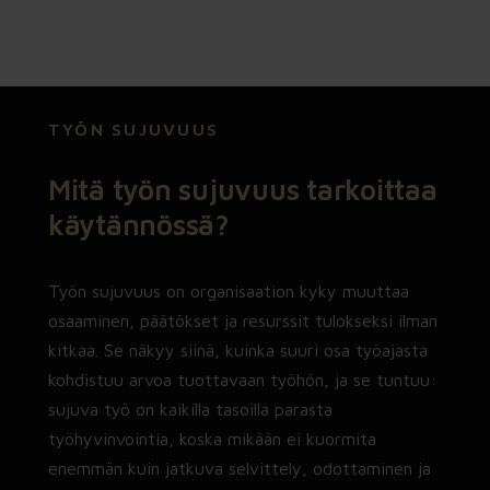
myös kiireen, henkilövaihdokset ja
muuttuvat prioriteetit.
Kantokykyarvio™ organisaation due
TYÖN SUJUVUUS
diligence
→ Seuraava vaihe näkyväksi. Ennen
Mitä työn sujuvuus tarkoittaa
yrityskauppaa, omistajanvaihdosta,
uutta johtoa, investointia tai isoa
käytännössä?
uudistusta arvioidaan, mikä
organisaatiossa kantaa ja mitä pitää
vahvistaa ennen päätöksiä.
Työn sujuvuus on organisaation kyky muuttaa
osaaminen, päätökset ja resurssit tulokseksi ilman
kitkaa. Se näkyy siinä, kuinka suuri osa työajasta
Strateginen varjojäsen™
kohdistuu arvoa tuottavaan työhön, ja se tuntuu:
→ Jatkuva ajattelukumppani
sujuva työ on kaikilla tasoilla parasta
päätöksiin. Yhteinen tilannekuva pysyy
ajan tasalla toimitusjohtajan,
työhyvinvointia, koska mikään ei kuormita
omistajan tai hallituksen
enemmän kuin jatkuva selvittely, odottaminen ja
puheenjohtajan rinnalla, kun päätösten