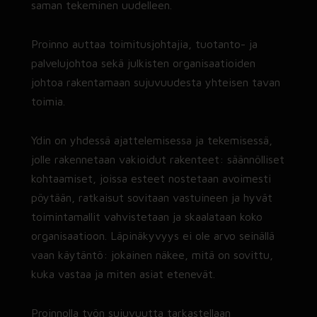
saman tekeminen uudelleen.
vaikutukset näkyvät ihmisissä,
asiakkaissa ja tuloksessa.
Proinno auttaa toimitusjohtajia, tuotanto- ja
palvelujohtoa sekä julkisten organisaatioiden
Tehokas johtoryhmä
johtoa rakentamaan sujuvuudesta yhteisen tavan
→ Johtoryhmän työskentelytapa
toimia.
uudelleen rakennettuna, omilla asioilla
ja tulostakuulla.
Ydin on yhdessä ajattelemisessa ja tekemisessä,
jolle rakennetaan vakioidut rakenteet: säännölliset
Tekoäly organisaation kehittämiseen –
kohtaamiset, joissa esteet nostetaan avoimesti
älykkäämpi työ, sujuvampi arki
pöytään, ratkaisut sovitaan vastuineen ja hyvät
Proinnon tekoälyvalmennuksessa
organisaatio rakentaa yhteiset
toimintamallit vahvistetaan ja skaalataan koko
pelisäännöt, vahvistaa henkilöstön
organisaatioon. Läpinäkyvyys ei ole arvo seinällä
tekoälylukutaitoa ja ottaa ensimmäiset
vaan käytäntö: jokainen näkee, mitä on sovittu,
käyttökohteet hallitusti käyttöön.
kuka vastaa ja miten asiat etenevät.
Valmennus yhdistää tekoälyn, työn
kehittämisen ja muutosjohtamisen
käytännön kokonaisuudeksi.
Proinnolla työn sujuvuutta tarkastellaan