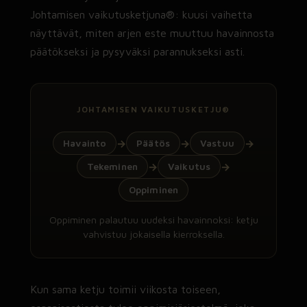
Johtamisen vaikutusketjuna®: kuusi vaihetta
näyttävät, miten arjen este muuttuu havainnosta
päätökseksi ja pysyväksi parannukseksi asti.
JOHTAMISEN VAIKUTUSKETJU®
Havainto
Päätös
Vastuu
→
→
→
Tekeminen
Vaikutus
→
→
Oppiminen
Oppiminen palautuu uudeksi havainnoksi: ketju
vahvistuu jokaisella kierroksella.
Kun sama ketju toimii viikosta toiseen,