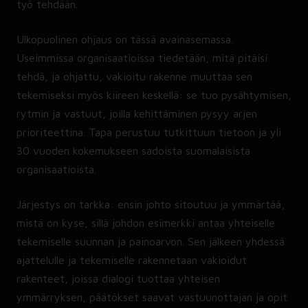
työ tehdään.
Ulkopuolinen ohjaus on tässä avainasemassa.
Useimmissa organisaatioissa tiedetään, mitä pitäisi
tehdä, ja ohjattu, vakioitu rakenne muuttaa sen
tekemiseksi myös kiireen keskellä: se tuo pysähtymisen,
rytmin ja vastuut, joilla kehittäminen pysyy arjen
prioriteettina. Tapa perustuu tutkittuun tietoon ja yli
30 vuoden kokemukseen sadoista suomalaisista
organisaatioista.
Järjestys on tarkka: ensin johto sitoutuu ja ymmärtää,
mistä on kyse, sillä johdon esimerkki antaa yhteiselle
tekemiselle suunnan ja painoarvon. Sen jälkeen yhdessä
ajattelulle ja tekemiselle rakennetaan vakioidut
rakenteet, joissa dialogi tuottaa yhteisen
ymmärryksen, päätökset saavat vastuunottajan ja opit