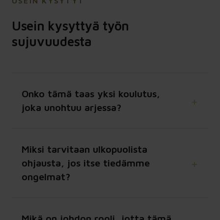
USEIN KYSYTYT
Usein kysyttyä työn
sujuvuudesta
Onko tämä taas yksi koulutus,
joka unohtuu arjessa?
Miksi tarvitaan ulkopuolista
ohjausta, jos itse tiedämme
ongelmat?
Mikä on johdon rooli, jotta tämä