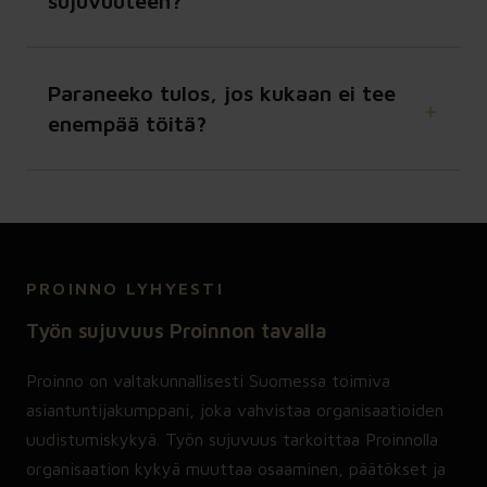
sujuvuuteen?
Paraneeko tulos, jos kukaan ei tee
enempää töitä?
PROINNO LYHYESTI
Työn sujuvuus Proinnon tavalla
Proinno on valtakunnallisesti Suomessa toimiva
asiantuntijakumppani, joka vahvistaa organisaatioiden
uudistumiskykyä. Työn sujuvuus tarkoittaa Proinnolla
organisaation kykyä muuttaa osaaminen, päätökset ja