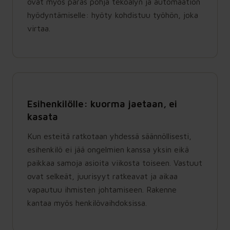
ovat myös paras pohja tekoälyn ja automaation
hyödyntämiselle: hyöty kohdistuu työhön, joka
virtaa.
Esihenkilölle: kuorma jaetaan, ei
kasata
Kun esteitä ratkotaan yhdessä säännöllisesti,
esihenkilö ei jää ongelmien kanssa yksin eikä
paikkaa samoja asioita viikosta toiseen. Vastuut
ovat selkeät, juurisyyt ratkeavat ja aikaa
vapautuu ihmisten johtamiseen. Rakenne
kantaa myös henkilövaihdoksissa.