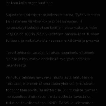
jaetaan koko organisaatioon.
Sujuvuutta rakennetaan kokonaisuutena. Työn virtausta
tarkastellaan yli yksikkö- ja prosessirajojen, ja
parannukset kohdistetaan kohtiin, joissa vaikutus koko
ketjuun on suurin. Näin yksittäiset parannukset tukevat
toisiaan, ja vaikutuksista kasvaa merkittäviä ja pysyviä.
Tavoitteena on tasapaino: aikaansaaminen, yhteinen
suunta ja hyvinvoiva henkilöstö syntyvät samasta
rakenteesta.
Vaikutus tehdään näkyväksi alusta asti: lähtötilanne
mitataan, etenemistä seurataan yhdessä ja tulokset
todennetaan sovituilla mittareilla. Juurtumista tuetaan
monipuolisesti niin kauan, että uudesta tavasta on
tullut se tavallinen tapa. INNOLEAN® ja Johtamisen