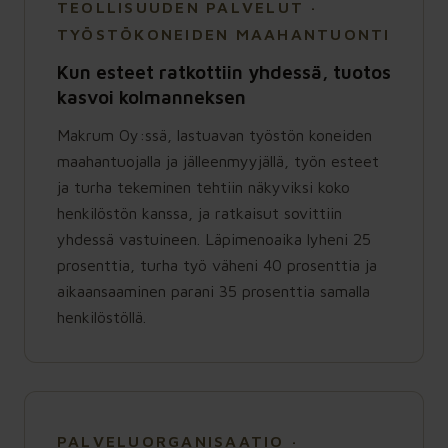
TEOLLISUUDEN PALVELUT ·
TYÖSTÖKONEIDEN MAAHANTUONTI
Kun esteet ratkottiin yhdessä, tuotos
kasvoi kolmanneksen
Makrum Oy:ssä, lastuavan työstön koneiden
maahantuojalla ja jälleenmyyjällä, työn esteet
ja turha tekeminen tehtiin näkyviksi koko
henkilöstön kanssa, ja ratkaisut sovittiin
yhdessä vastuineen. Läpimenoaika lyheni 25
prosenttia, turha työ väheni 40 prosenttia ja
aikaansaaminen parani 35 prosenttia samalla
henkilöstöllä.
PALVELUORGANISAATIO ·