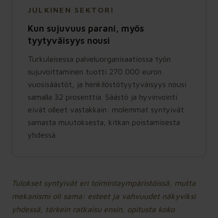
JULKINEN SEKTORI
Kun sujuvuus parani, myös
tyytyväisyys nousi
Turkulaisessa palveluorganisaatiossa työn
sujuvoittaminen tuotti 270 000 euron
vuosisäästöt, ja henkilöstötyytyväisyys nousi
samalla 32 prosenttia. Säästö ja hyvinvointi
eivät olleet vastakkain: molemmat syntyivät
samasta muutoksesta, kitkan poistamisesta
yhdessä.
Tulokset syntyivät eri toimintaympäristöissä, mutta
mekanismi oli sama: esteet ja vahvuudet näkyviksi
yhdessä, tärkein ratkaisu ensin, opitusta koko