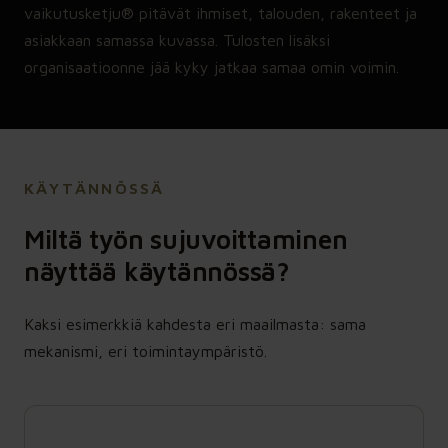
vaikutusketju® pitävät ihmiset, talouden, rakenteet ja
asiakkaan samassa kuvassa. Tulosten lisäksi
organisaatioonne jää kyky jatkaa samaa omin voimin.
KÄYTÄNNÖSSÄ
Miltä työn sujuvoittaminen
näyttää käytännössä?
Kaksi esimerkkiä kahdesta eri maailmasta: sama
mekanismi, eri toimintaympäristö.