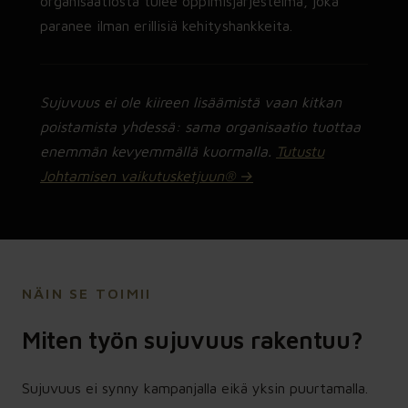
organisaatiosta tulee oppimisjärjestelmä, joka
paranee ilman erillisiä kehityshankkeita.
Sujuvuus ei ole kiireen lisäämistä vaan kitkan
poistamista yhdessä: sama organisaatio tuottaa
enemmän kevyemmällä kuormalla.
Tutustu
Johtamisen vaikutusketjuun® →
NÄIN SE TOIMII
Miten työn sujuvuus rakentuu?
Sujuvuus ei synny kampanjalla eikä yksin puurtamalla.