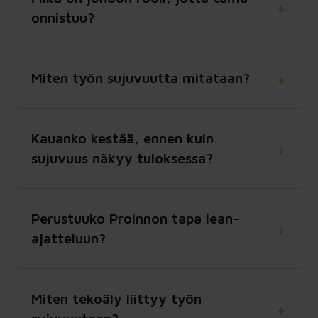
onnistuu?
Miten työn sujuvuutta mitataan?
Kauanko kestää, ennen kuin
sujuvuus näkyy tuloksessa?
Perustuuko Proinnon tapa lean-
ajatteluun?
Miten tekoäly liittyy työn