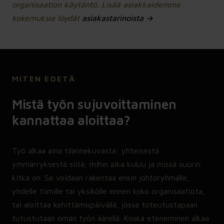
organisaation käytäntö. Lisää asiakkaidemme
kokemuksia löydät
asiakastarinoista →
MITEN EDETÄ
Mistä työn sujuvoittaminen
kannattaa aloittaa?
Työ alkaa aina tilannekuvasta: yhteisestä
ymmärryksestä siitä, mihin aika kuluu ja missä suurin
kitka on. Se voidaan rakentaa ensin johtoryhmälle,
yhdelle tiimille tai yksikölle ennen koko organisaatiota,
tai aloittaa kehittämispäivällä, jossa toteutustapaan
tutustutaan oman työn äärellä. Koska eteneminen alkaa