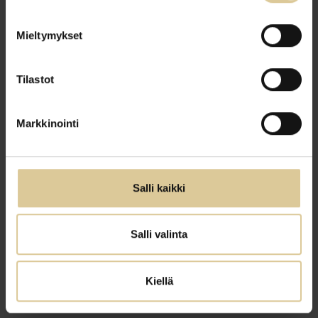
ratkaista, vahvistaa ja jakaa. Organisaatio, jolla
tämä kyky on, uudistuu ilman erillisiä
Mieltymykset
muutoshankkeita, kestää murrokset paremmin
ja on omistajalle ennustettavampi ja
Tilastot
arvokkaampi.
Markkinointi
Investointi sujuvuuteen maksaa itsensä takaisin
moninkertaisesti, koska säästöt eivät ole
Salli kaikki
kertaluontoisia vaan toistuvat vuosittain:
läpimenoajat lyhenevät, turha työ vähenee ja
Salli valinta
kapasiteettia vapautuu. Mittarit valitaan sen mukaan,
missä kohtaa työn virtaa organisaation suurin este tai
Kiellä
vahvistettava vahvuus on.