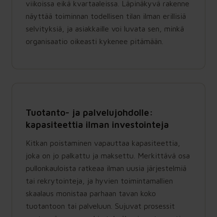
viikoissa eikä kvartaaleissa. Läpinäkyvä rakenne
näyttää toiminnan todellisen tilan ilman erillisiä
selvityksiä, ja asiakkaille voi luvata sen, minkä
organisaatio oikeasti kykenee pitämään.
Tuotanto- ja palvelujohdolle:
kapasiteettia ilman investointeja
Kitkan poistaminen vapauttaa kapasiteettia,
joka on jo palkattu ja maksettu. Merkittävä osa
pullonkauloista ratkeaa ilman uusia järjestelmiä
tai rekrytointeja, ja hyvien toimintamallien
skaalaus monistaa parhaan tavan koko
tuotantoon tai palveluun. Sujuvat prosessit