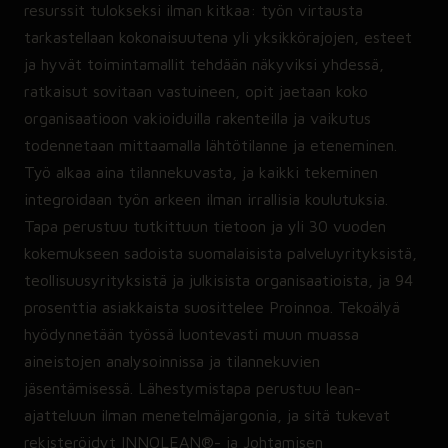
resurssit tulokseksi ilman kitkaa: työn virtausta
tarkastellaan kokonaisuutena yli yksikkörajojen, esteet
ja hyvät toimintamallit tehdään näkyviksi yhdessä,
ratkaisut sovitaan vastuineen, opit jaetaan koko
organisaatioon vakioiduilla rakenteilla ja vaikutus
todennetaan mittaamalla lähtötilanne ja eteneminen.
Työ alkaa aina tilannekuvasta, ja kaikki tekeminen
integroidaan työn arkeen ilman irrallisia koulutuksia.
Tapa perustuu tutkittuun tietoon ja yli 30 vuoden
kokemukseen sadoista suomalaisista palveluyrityksistä,
teollisuusyrityksistä ja julkisista organisaatioista, ja 94
prosenttia asiakkaista suosittelee Proinnoa. Tekoälyä
hyödynnetään työssä luontevasti muun muassa
aineistojen analysoinnissa ja tilannekuvien
jäsentämisessä. Lähestymistapa perustuu lean-
ajatteluun ilman menetelmäjargonia, ja sitä tukevat
rekisteröidyt INNOLEAN®- ja Johtamisen