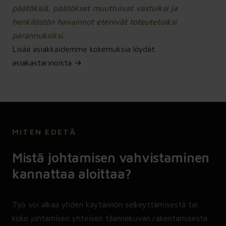
päätöksiä, päätökset muuttuivat vastuiksi ja
henkilöstön havainnot etenivät toteutetuiksi
parannuksiksi.
Lisää asiakkaidemme kokemuksia löydät
asiakastarinoista →
MITEN EDETÄ
Mistä johtamisen vahvistaminen
kannattaa aloittaa?
Työ voi alkaa yhden käytännön selkeyttämisestä tai
koko johtamisen yhteisen tilannekuvan rakentamisesta.