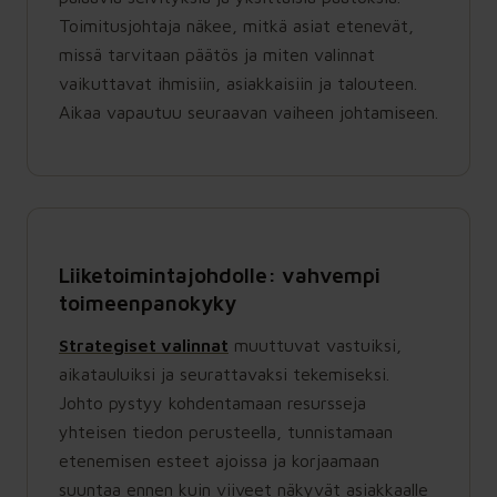
Toimitusjohtaja näkee, mitkä asiat etenevät,
missä tarvitaan päätös ja miten valinnat
vaikuttavat ihmisiin, asiakkaisiin ja talouteen.
Aikaa vapautuu seuraavan vaiheen johtamiseen.
Liiketoimintajohdolle: vahvempi
toimeenpanokyky
Strategiset valinnat
muuttuvat vastuiksi,
aikatauluiksi ja seurattavaksi tekemiseksi.
Johto pystyy kohdentamaan resursseja
yhteisen tiedon perusteella, tunnistamaan
etenemisen esteet ajoissa ja korjaamaan
suuntaa ennen kuin viiveet näkyvät asiakkaalle