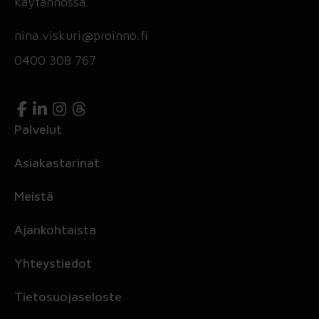
käytännössä.
nina.viskuri@proinno.fi
0400 308 767
Palvelut
Asiakastarinat
Meistä
Ajankohtaista
Yhteystiedot
Tietosuojaseloste