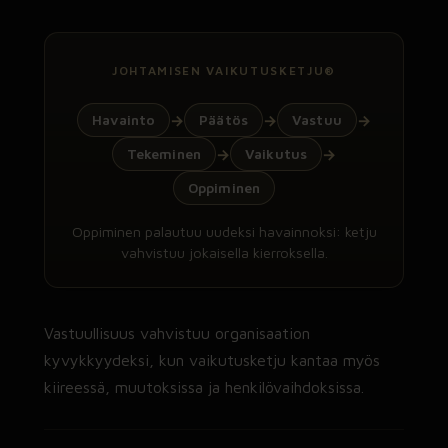
JOHTAMISEN VAIKUTUSKETJU®
Havainto
Päätös
Vastuu
→
→
→
Tekeminen
Vaikutus
→
→
Oppiminen
Oppiminen palautuu uudeksi havainnoksi: ketju
vahvistuu jokaisella kierroksella.
Vastuullisuus vahvistuu organisaation
kyvykkyydeksi, kun vaikutusketju kantaa myös
kiireessä, muutoksissa ja henkilövaihdoksissa.