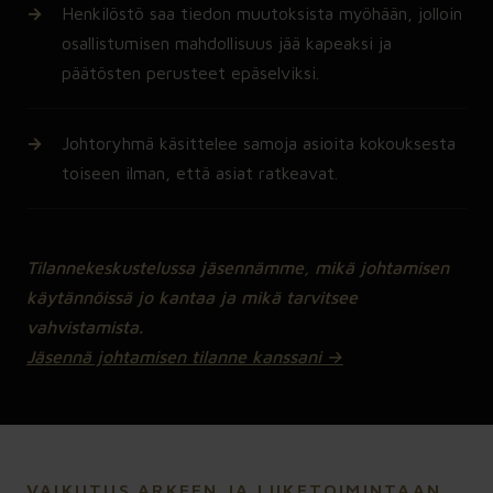
Henkilöstö saa tiedon muutoksista myöhään, jolloin
osallistumisen mahdollisuus jää kapeaksi ja
päätösten perusteet epäselviksi.
Johtoryhmä käsittelee samoja asioita kokouksesta
toiseen ilman, että asiat ratkeavat.
Tilannekeskustelussa jäsennämme, mikä johtamisen
käytännöissä jo kantaa ja mikä tarvitsee
vahvistamista.
Jäsennä johtamisen tilanne kanssani →
VAIKUTUS ARKEEN JA LIIKETOIMINTAAN