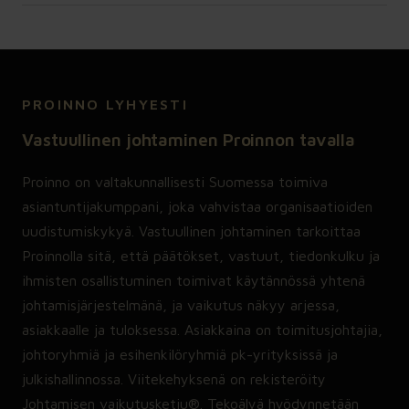
PROINNO LYHYESTI
Vastuullinen johtaminen Proinnon tavalla
Proinno on valtakunnallisesti Suomessa toimiva
asiantuntijakumppani, joka vahvistaa organisaatioiden
uudistumiskykyä. Vastuullinen johtaminen tarkoittaa
Proinnolla sitä, että päätökset, vastuut, tiedonkulku ja
ihmisten osallistuminen toimivat käytännössä yhtenä
johtamisjärjestelmänä, ja vaikutus näkyy arjessa,
asiakkaalle ja tuloksessa. Asiakkaina on toimitusjohtajia,
johtoryhmiä ja esihenkilöryhmiä pk-yrityksissä ja
julkishallinnossa. Viitekehyksenä on rekisteröity
Johtamisen vaikutusketju®. Tekoälyä hyödynnetään