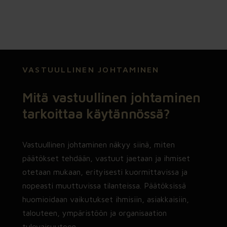
myös kiireen, henkilövaihdokset ja
muuttuvat prioriteetit.
Kantokykyarvio™ organisaation due
diligence
VASTUULLINEN JOHTAMINEN
→ Seuraava vaihe näkyväksi. Ennen
yrityskauppaa, omistajanvaihdosta,
Mitä vastuullinen johtaminen
uutta johtoa, investointia tai isoa
tarkoittaa käytännössä?
uudistusta arvioidaan, mikä
organisaatiossa kantaa ja mitä pitää
vahvistaa ennen päätöksiä.
Vastuullinen johtaminen näkyy siinä, miten
päätökset tehdään, vastuut jaetaan ja ihmiset
Strateginen varjojäsen™
otetaan mukaan, erityisesti kuormittavissa ja
→ Jatkuva ajattelukumppani
nopeasti muuttuvissa tilanteissa. Päätöksissä
päätöksiin. Yhteinen tilannekuva pysyy
huomioidaan vaikutukset ihmisiin, asiakkaisiin,
ajan tasalla toimitusjohtajan,
omistajan tai hallituksen
talouteen, ympäristöön ja organisaation
puheenjohtajan rinnalla, kun päätösten
tulevaisuuteen.