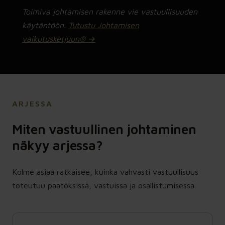
Toimiva johtamisen rakenne vie vastuullisuuden
käytäntöön.
Tutustu Johtamisen
vaikutusketjuun® →
ARJESSA
Miten vastuullinen johtaminen
näkyy arjessa?
Kolme asiaa ratkaisee, kuinka vahvasti vastuullisuus
toteutuu päätöksissä, vastuissa ja osallistumisessa.