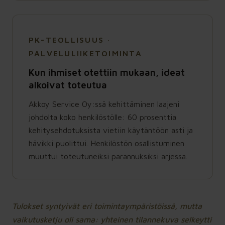
PK-TEOLLISUUS ·
PALVELULIIKETOIMINTA
Kun ihmiset otettiin mukaan, ideat
alkoivat toteutua
Akkoy Service Oy:ssä kehittäminen laajeni
johdolta koko henkilöstölle: 60 prosenttia
kehitysehdotuksista vietiin käytäntöön asti ja
hävikki puolittui. Henkilöstön osallistuminen
muuttui toteutuneiksi parannuksiksi arjessa.
Tulokset syntyivät eri toimintaympäristöissä, mutta
vaikutusketju oli sama: yhteinen tilannekuva selkeytti