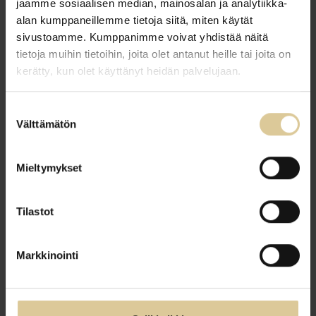
jaamme sosiaalisen median, mainosalan ja analytiikka-
Asiakkaalle: johdonmukainen palvelu
alan kumppaneillemme tietoja siitä, miten käytät
ja pitävät lupaukset
sivustoamme. Kumppanimme voivat yhdistää näitä
tietoja muihin tietoihin, joita olet antanut heille tai joita on
Tieto säilyy palveluketjussa, päätökset
kerätty, kun olet käyttänyt heidän palvelujaan.
syntyvät oikealla tasolla ja poikkeamiin
reagoidaan nopeasti. Asiakas saa vastauksen
Suostumuksen
oikealta ihmiseltä, hänen asiansa etenee myös
Välttämätön
valinta
henkilövaihdoksissa ja organisaation antama
lupaus säilyy samana koko palveluketjun ajan.
Mieltymykset
Tilastot
Markkinointi
Organisaatiolle ja omistajalle:
kantokykyä kasvaa ja uudistua
Yhteinen tapa havaita, päättää, toteuttaa ja