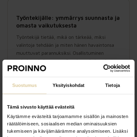
Työntekijälle: ymmärrys suunnasta ja
omasta vaikutuksesta
Työntekijä tietää, mikä on tärkeää, miksi
valintoja tehdään ja miten hänen havaintonsa
muuttuvat parannuksiksi. Osallistuminen
vahvistaa kokemusta oikeudenmukaisuudesta,
vaikutusmahdollisuuksista ja työn
merkityksestä. Johdonmukainen
työntekijäkokemus vahvistaa ajan mittaan myös
Suostumus
Yksityiskohdat
Tietoja
työnantajakuvaa, pitovoimaa ja kykyä saada
uusia osaajia.
Tämä sivusto käyttää evästeitä
Käytämme evästeitä tarjoamamme sisällön ja mainosten
räätälöimiseen, sosiaalisen median ominaisuuksien
tukemiseen ja kävijämäärämme analysoimiseen. Lisäksi