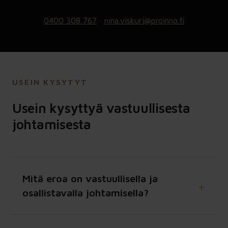
0400 308 767
·
nina.viskuri@proinno.fi
USEIN KYSYTYT
Usein kysyttyä vastuullisesta
johtamisesta
Mitä eroa on vastuullisella ja
osallistavalla johtamisella?