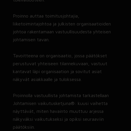
vaikutukset näkyvät ihmisissä,
asiakkaissa ja tuloksessa.
Proinno auttaa toimitusjohtajia,
liiketoimintajohtoa ja julkisten organisaatioiden
Tehokas johtoryhmä
johtoa rakentamaan vastuullisuudesta yhteisen
→ Johtoryhmän työskentelytapa
johtamisen tavan.
uudelleen rakennettuna, omilla asioilla
ja tulostakuulla.
Tavoitteena on organisaatio, jossa päätökset
perustuvat yhteiseen tilannekuvaan, vastuut
Tekoäly organisaation kehittämiseen –
kantavat läpi organisaation ja sovitut asiat
älykkäämpi työ, sujuvampi arki
näkyvät asiakkaalle ja tuloksessa.
Proinnon tekoälyvalmennuksessa
organisaatio rakentaa yhteiset
Proinnolla vastuullista johtamista tarkastellaan
pelisäännöt, vahvistaa henkilöstön
tekoälylukutaitoa ja ottaa ensimmäiset
Johtamisen vaikutusketjuna®: kuusi vaihetta
käyttökohteet hallitusti käyttöön.
näyttävät, miten havainto muuttuu arjessa
Valmennus yhdistää tekoälyn, työn
näkyväksi vaikutukseksi ja opiksi seuraaviin
kehittämisen ja muutosjohtamisen
päätöksiin.
käytännön kokonaisuudeksi.