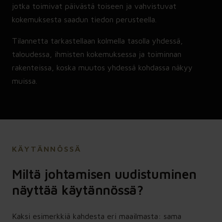
jotka toimivat päivästä toiseen ja vahvistuvat
kokemuksesta saadun tiedon perusteella.
Tilannetta tarkastellaan kolmella tasolla yhdessä,
taloudessa, ihmisten kokemuksessa ja toiminnan
rakenteissa, koska muutos yhdessä kohdassa näkyy
muissa.
KÄYTÄNNÖSSÄ
Miltä johtamisen uudistuminen
näyttää käytännössä?
Kaksi esimerkkiä kahdesta eri maailmasta: sama