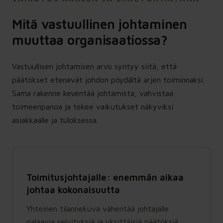
Mitä vastuullinen johtaminen
muuttaa organisaatiossa?
Vastuullisen johtamisen arvo syntyy siitä, että
päätökset etenevät johdon pöydältä arjen toiminnaksi.
Sama rakenne keventää johtamista, vahvistaa
toimeenpanoa ja tekee vaikutukset näkyviksi
asiakkaalle ja tuloksessa.
Toimitusjohtajalle: enemmän aikaa
johtaa kokonaisuutta
Yhteinen tilannekuva vähentää johtajalle
palaavia selvityksiä ja yksittäisiä päätöksiä.