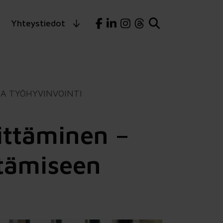
Yhteystiedot
A TYÖHYVINVOINTI
vittäminen –
ttämiseen