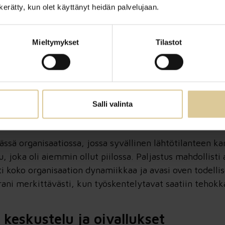
n kerätty, kun olet käyttänyt heidän palvelujaan.
yselyt
Mieltymykset
Tilastot
ustelut ovat keskeisiä työkaluja, jotka avaavat piilossa
 Ne eivät ole vain tilannekuvia, vaan avaavat todellis
tyksen siitä, mitkä asiat estävät organisaation kehitys
Salli valinta
sä organisaatiossa, jossa syvällinen lähtötilanteen kar
u, joka oli aiemmin ollut piilossa. Paljastus mahdollis
ti koko organisaation dynamiikkaa ja avasi oven todelli
rani merkittävästi, kun työskentelytavat saatiin tehok
keskustelu ja oivallukset