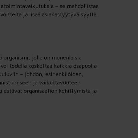
iketoimintavaikutuksia – se mahdollistaa
itteita ja lisää asiakastyytyväisyyttä.
 organismi, jolla on monenlaisia
oi todella koskettaa kaikkia osapuolia
kuuluviin – johdon, esihenkilöiden,
nnistumiseen ja vaikuttavuuteen.
a estävät organisaation kehittymistä ja