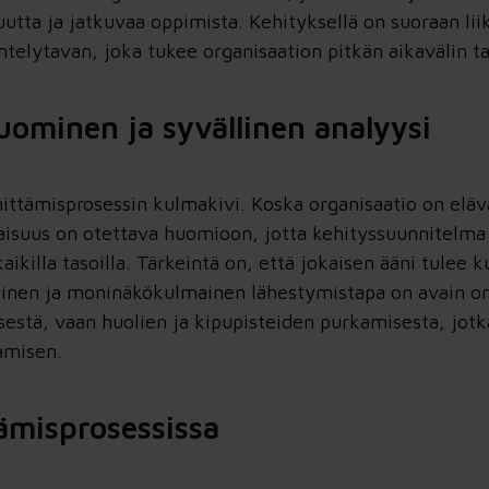
uutta ja jatkuvaa oppimista. Kehityksellä on suoraan li
ytavan, joka tukee organisaation pitkän aikavälin tavo
ominen ja syvällinen analyysi
tämisprosessin kulmakivi. Koska organisaatio on elävä
suus on otettava huomioon, jotta kehityssuunnitelma v
kaikilla tasoilla. Tärkeintä on, että jokaisen ääni tulee 
voinen ja moninäkökulmainen lähestymistapa on avain o
isestä, vaan huolien ja kipupisteiden purkamisesta, jotk
amisen.
tämisprosessissa