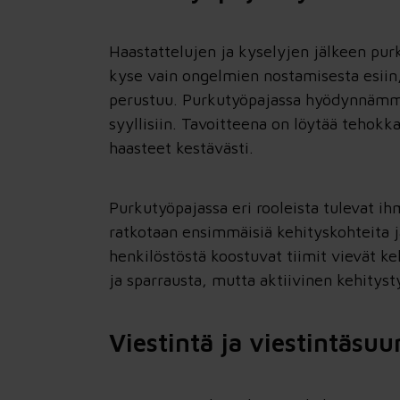
Haastattelujen ja kyselyjen jälkeen pur
kyse vain ongelmien nostamisesta esiin, 
perustuu. Purkutyöpajassa hyödynnämme 
syyllisiin. Tavoitteena on löytää tehokk
haasteet kestävästi.
Purkutyöpajassa eri rooleista tulevat i
ratkotaan ensimmäisiä kehityskohteita j
henkilöstöstä koostuvat tiimit vievät ke
ja sparrausta, mutta aktiivinen kehityst
Viestintä ja viestintäsu