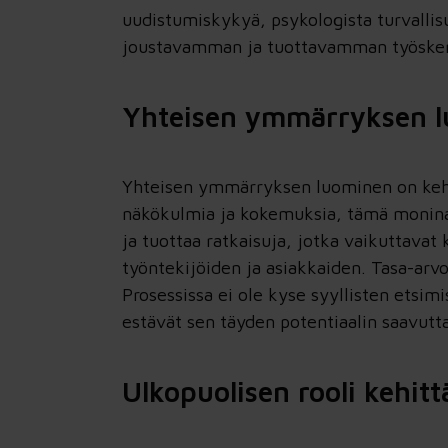
uudistumiskykyä, psykologista turvallis
Tekoäly organisaation kehittämiseen –
joustavamman ja tuottavamman työskentel
älykkäämpi työ, sujuvampi arki
Proinnon tekoälyvalmennuksessa organisaatio
rakentaa yhteiset pelisäännöt, vahvistaa
Yhteisen ymmärryksen lu
henkilöstön tekoälylukutaitoa ja ottaa
ensimmäiset käyttökohteet hallitusti käyttöön.
Valmennus yhdistää tekoälyn, työn kehittämisen
Yhteisen ymmärryksen luominen on kehit
ja muutosjohtamisen käytännön
näkökulmia ja kokemuksia, tämä moninai
kokonaisuudeksi.
ja tuottaa ratkaisuja, jotka vaikuttavat 
työntekijöiden ja asiakkaiden. Tasa-ar
Prosessissa ei ole kyse syyllisten etsim
estävät sen täyden potentiaalin saavutt
Ulkopuolisen rooli kehit