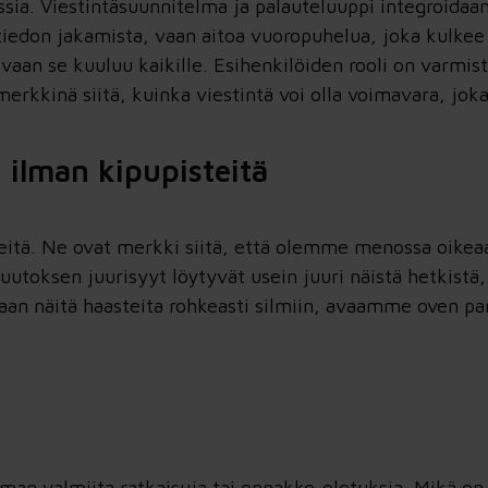
ssia. Viestintäsuunnitelma ja palauteluuppi integroidaan
n tiedon jakamista, vaan aitoa vuoropuhelua, joka kulke
 vaan se kuuluu kaikille. Esihenkilöiden rooli on varmis
merkkinä siitä, kuinka viestintä voi olla voimavara, jok
 ilman kipupisteitä
eitä. Ne ovat merkki siitä, että olemme menossa oike
uutoksen juurisyyt löytyvät usein juuri näistä hetkistä, 
an näitä haasteita rohkeasti silmiin, avaamme oven p
ilman valmiita ratkaisuja tai ennakko-oletuksia. Mikä o