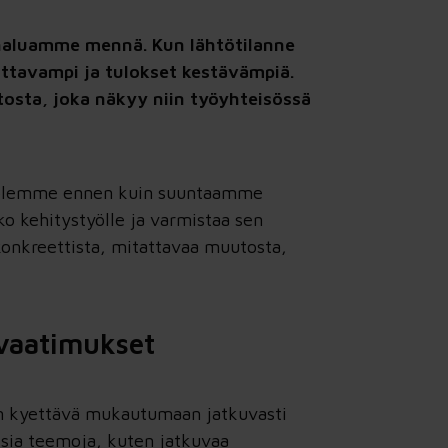
 haluamme mennä. Kun lähtötilanne
uttavampi ja tulokset kestävämpiä.
osta, joka näkyy niin työyhteisössä
sti olemme ennen kuin suuntaamme
ko kehitystyölle ja varmistaa sen
konkreettista, mitattavaa muutosta,
 vaatimukset
 on kyettävä mukautumaan jatkuvasti
aisia teemoja, kuten jatkuvaa