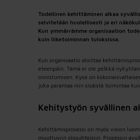
→ Seuraava vaihe näkyväksi. Ennen
Todellinen kehittäminen alkaa syväl
yrityskauppaa, omistajanvaihdosta, uutta johtoa,
investointia tai isoa uudistusta arvioidaan, mikä
selvitetään huolellisesti ja eri näkö
organisaatiossa kantaa ja mitä pitää vahvistaa
Kun ymmärrämme organisaation todell
ennen päätöksiä.
kuin liiketoiminnan tuloksissa.
Strateginen varjojäsen™
Kun organisaatio aloittaa kehittämispr
→ Jatkuva ajattelukumppani päätöksiin.
eteenpäin. Tämä ei ole pelkkä nykytilan 
Yhteinen tilannekuva pysyy ajan tasalla
toimitusjohtajan, omistajan tai hallituksen
onnistumisen. Kyse on kokonaisvaltaises
puheenjohtajan rinnalla, kun päätösten
joka parantaa niin sisäistä toimintaa kui
vaikutukset näkyvät ihmisissä, asiakkaissa ja
tuloksessa.
Kehitystyön syvällinen a
Tehokas johtoryhmä
→ Johtoryhmän työskentelytapa uudelleen
Kehittämisprosessi on myös vision luomi
rakennettuna, omilla asioilla ja tulostakuulla.
muuttuviin olosuhteisiin. Prosessin avu