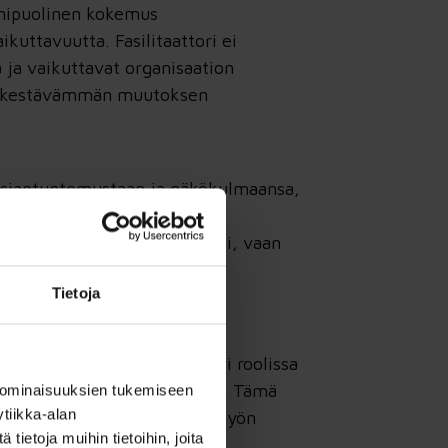
onipuolinen kokemus
kuttavuutta. Fasilitaattori ei
a ja vaikuttavat organisaation
 ja kestävämmän muutoksen
in asiantuntemustaan ja näkökulmaansa,
ja jatkuvan osallistamisen
rosessi ei jää pintapuoliseksi, vaan
ksia.
Tietoja
rganisaation toimintaan ja
litaattori tukee jokaista eri roolissa
aasti ja kokonaisvaltaisesti. Tämä
 ominaisuuksien tukemiseen
tiikka-alan
netaan muutosjohtamisen ja työn
ietoja muihin tietoihin, joita