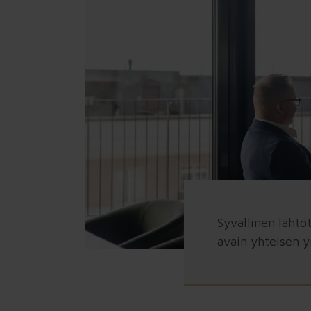
→ Koko tilanne yhteiseksi. Kun tieto,
kokemukset ja näkemykset ovat hajallaan,
Tilannekuva kokoaa näkyviin, mikä kantaa, mikä
hidastaa ja mihin kannattaa tarttua ensin.
Sprintti
→ Yksi sovittu asia käytäntöön. Työ, vastuut ja
toimintatavat rakennetaan niin, että
ensimmäiset tulokset näkyvät arjessa ja
asiakkaalle asti.
Juurtuminen
→ Hyvä alku pysyväksi tavaksi toimia. Seuranta,
Syvällinen lähtö
vastuut ja yhteinen rytmi varmistavat, että
avain yhteisen 
sovittu tapa kestää myös kiireen,
henkilövaihdokset ja muuttuvat prioriteetit.
Kantokykyarvio™ organisaation due diligence