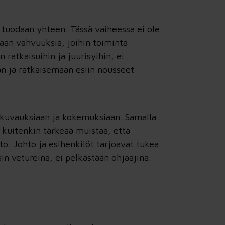
 tuodaan yhteen. Tässä vaiheessa ei ole
taan vahvuuksia, joihin toiminta
atkaisuihin ja juurisyihin, ei
ään ja ratkaisemaan esiin nousseet
nekuvauksiaan ja kokemuksiaan. Samalla
 kuitenkin tärkeää muistaa, että
to. Johto ja esihenkilöt tarjoavat tukea
in vetureina, ei pelkästään ohjaajina.