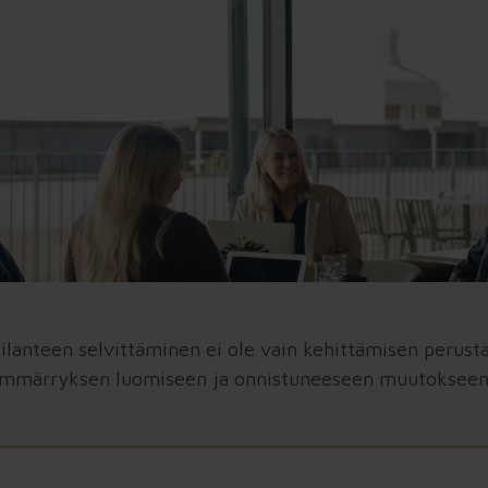
tilanteen selvittäminen ei ole vain kehittämisen perust
ymmärryksen luomiseen ja onnistuneeseen muutokseen