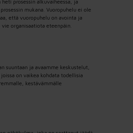
 heti prosessin alkuvaiheessa, ja
e prosessin mukana. Vuoropuhelu ei ole
taa, että vuoropuhelu on avointa ja
a vie organisaatiota eteenpäin.
aan suuntaan ja avaamme keskustelut,
joissa on vaikea kohdata todellisia
aremmalle, kestävämmälle
n se näkökulma, joka on saattanut jäädä