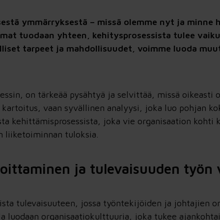
lisestä ymmärryksestä – missä olemme nyt ja minne
kulmat tuodaan yhteen, kehitysprosessista tulee vaik
iset tarpeet ja mahdollisuudet, voimme luoda muut
osessin, on tärkeää pysähtyä ja selvittää, missä oikea
kartoitus, vaan syvällinen analyysi, joka luo pohjan ko
ta kehittämisprosessista, joka vie organisaation kohti 
n liiketoiminnan tuloksia.
loittaminen ja tulevaisuuden työn
sta tulevaisuuteen, jossa työntekijöiden ja johtajien
lla luodaan organisaatiokulttuuria, joka tukee ajankoht