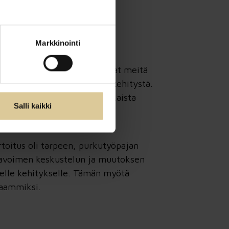
Markkinointi
 olevia näkökulmia ja auttavat meitä
ia ongelmia, jotka estävät kehitystä.
tä ja kuinka ne voidaan ratkaista
Salli kaikki
toitus oli tarpeen, purkutyöpajan
ti avoimen keskustelun ja muutoksen
selle kehitykselle. Tämän myötä
kaammiksi.