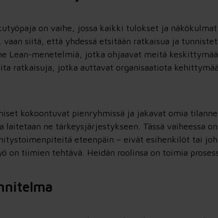
kutyöpaja on vaihe, jossa kaikki tulokset ja näkökulmat
vaan siitä, että yhdessä etsitään ratkaisua ja tunniste
Lean-menetelmiä, jotka ohjaavat meitä keskittymään r
aita ratkaisuja, jotka auttavat organisaatiota kehittym
hmiset kokoontuvat pienryhmissä ja jakavat omia tilan
a laitetaan ne tärkeysjärjestykseen. Tässä vaiheessa on
hitystoimenpiteitä eteenpäin – eivät esihenkilöt tai joh
yö on tiimien tehtävä. Heidän roolinsa on toimia prosess
unnitelma