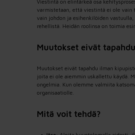
Viestintä on elintärkeä osa kehitysprose
varmistetaan, että viestintä ei ole vai
vain johdon ja esihenkilöiden vastuulla,
rehellistä. Heidän roolinsa on toimia esi
Muutokset eivät tapahdu
Muutokset eivät tapahdu ilman kipupist
joita ei ole aiemmin uskallettu käydä. M
ongelmia. Kun olemme valmiita katsoma
organisaatiolle.
Mitä voit tehdä?
Itse
: Aloita kuuntelemalla aidosti, 