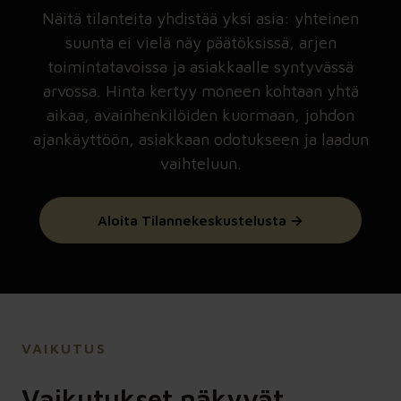
Näitä tilanteita yhdistää yksi asia: yhteinen
suunta ei vielä näy päätöksissä, arjen
toimintatavoissa ja asiakkaalle syntyvässä
arvossa. Hinta kertyy moneen kohtaan yhtä
aikaa, avainhenkilöiden kuormaan, johdon
ajankäyttöön, asiakkaan odotukseen ja laadun
vaihteluun.
Aloita Tilannekeskustelusta →
VAIKUTUS
Vaikutukset näkyvät