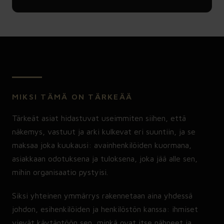
MIKSI TÄMÄ ON TÄRKEÄÄ
Tärkeät asiat hidastuvat useimmiten siihen, että
näkemys, vastuut ja arki kulkevat eri suuntiin, ja se
maksaa joka kuukausi: avainhenkilöiden kuormana,
asiakkaan odotuksena ja tuloksena, joka jää alle sen,
mihin organisaatio pystyisi.
Siksi yhteinen ymmärrys rakennetaan aina yhdessä
johdon, esihenkilöiden ja henkilöstön kanssa: ihmiset
vievät käytäntöön sen, minkä ovat itse nähneet ja