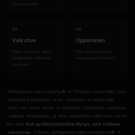
käytännössä?
05
06
Vaikutus
Oppiminen
Miten vaikutus näkyy
Mitä tästä viedään
asiakkaalle, ihmisille,
seuraavaan kertaan?
euroissa?
Johtamisen vaikutusketju® on Proinnon oma malli, joka
yhdistää johtamisen, arjen toiminnan ja asiakkaalle
syntyvän arvon. Ketju on silmukka: oppiminen palautuu
uudeksi havainnoksi, ja siksi sama kyky vahvistuu kerta
kerralta.
Kun pysähtymiskohta löytyy, sitä voidaan
vahvistaa.
Tutustu Johtamisen vaikutusketjuun® →