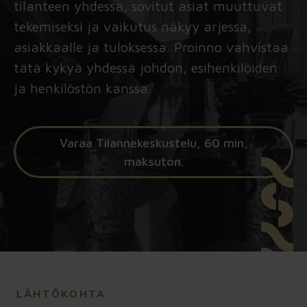
tilanteen yhdessä, sovitut asiat muuttuvat
tekemiseksi ja vaikutus näkyy arjessa,
Tilannekuva
asiakkaalle ja tuloksessa. Proinno vahvistaa
→ Koko tilanne yhteiseksi. Kun tieto,
kokemukset ja näkemykset ovat
tätä kykyä yhdessä johdon, esihenkilöiden
hajallaan, Tilannekuva kokoaa
ja henkilöstön kanssa.
näkyviin, mikä kantaa, mikä hidastaa
ja mihin kannattaa tarttua ensin.
Varaa Tilannekeskustelu, 60 min,
Sprintti
maksuton.
→ Yksi sovittu asia käytäntöön. Työ,
vastuut ja toimintatavat rakennetaan
niin, että ensimmäiset tulokset
näkyvät arjessa ja asiakkaalle asti.
Juurtuminen
→ Hyvä alku pysyväksi tavaksi toimia.
Seuranta, vastuut ja yhteinen rytmi
LÄHTÖKOHTA
varmistavat, että sovittu tapa kestää