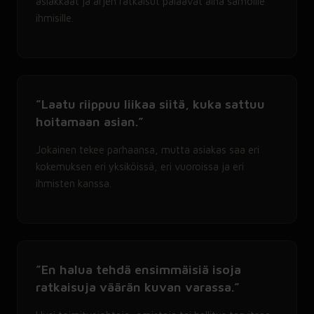
asiakkaat ja arjen ratkaisut palaavat aina samoille
ihmisille.
”Laatu riippuu liikaa siitä, kuka sattuu
hoitamaan asian.”
Jokainen tekee parhaansa, mutta asiakas saa eri
kokemuksen eri yksiköissä, eri vuoroissa ja eri
ihmisten kanssa.
”En halua tehdä ensimmäisiä isoja
ratkaisuja väärän kuvan varassa.”