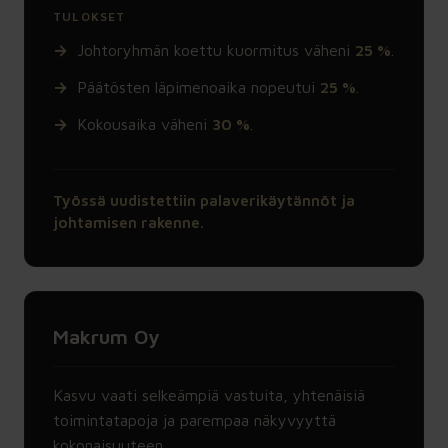
TULOKSET
Johtoryhmän koettu kuormitus väheni
25 %
.
Päätösten läpimenoaika nopeutui
25 %
.
Kokousaika väheni
30 %
.
Työssä uudistettiin palaverikäytännöt ja
johtamisen rakenne.
Makrum Oy
Kasvu vaati selkeämpiä vastuita, yhtenäisiä
toimintatapoja ja parempaa näkyvyyttä
kokonaisuuteen.