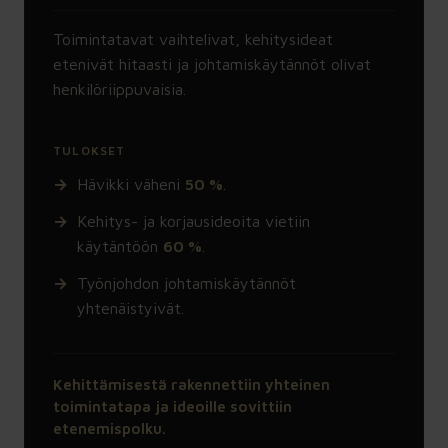
Toimintatavat vaihtelivat, kehitysideat
etenivät hitaasti ja johtamiskäytännöt olivat
henkilöriippuvaisia.
TULOKSET
Hävikki väheni
50 %
.
Kehitys- ja korjausideoita vietiin
käytäntöön
60 %
.
Työnjohdon johtamiskäytännöt
yhtenäistyivät.
Kehittämisestä rakennettiin yhteinen
toimintatapa ja ideoille sovittiin
etenemispolku.