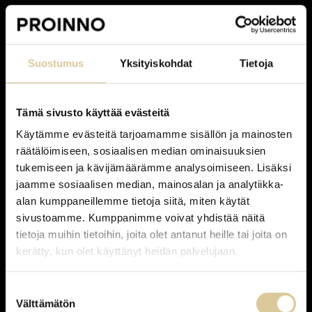
Suostumus
Yksityiskohdat
Tietoja
UUDISTUMISKYKY
Mistä uudistumiskyvyn
Tämä sivusto käyttää evästeitä
Käytämme evästeitä tarjoamamme sisällön ja mainosten
huomaa?
räätälöimiseen, sosiaalisen median ominaisuuksien
tukemiseen ja kävijämäärämme analysoimiseen. Lisäksi
Uudistumiskyky näkyy siinä, miten organisaatio näkee
jaamme sosiaalisen median, mainosalan ja analytiikka-
tilanteet, tekee valintoja, jakaa vastuut ja saa sovitut
alan kumppaneillemme tietoja siitä, miten käytät
sivustoamme. Kumppanimme voivat yhdistää näitä
asiat etenemään myös silloin, kun arki on kuormittunut.
tietoja muihin tietoihin, joita olet antanut heille tai joita on
kerätty, kun olet käyttänyt heidän palvelujaan.
Näkyvin merkki uudistumiskyvystä on, että tärkeät
Suostumuksen
asiat etenevät myös arjen paineessa.
Välttämätön
valinta