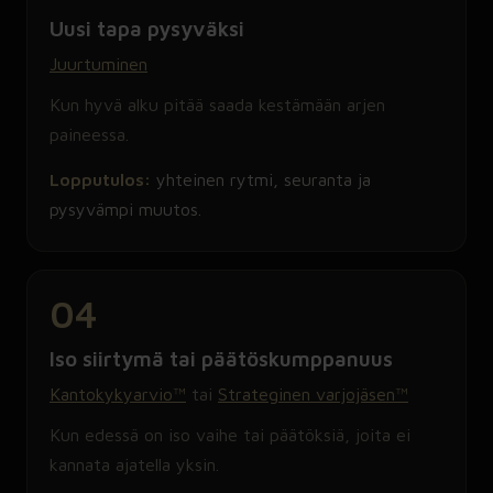
Uusi tapa pysyväksi
Juurtuminen
Kun hyvä alku pitää saada kestämään arjen
paineessa.
Lopputulos:
yhteinen rytmi, seuranta ja
pysyvämpi muutos.
04
Iso siirtymä tai päätöskumppanuus
Kantokykyarvio™
tai
Strateginen varjojäsen™
Kun edessä on iso vaihe tai päätöksiä, joita ei
kannata ajatella yksin.