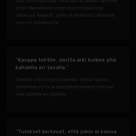
Uusi toimitusjohtaja, omistaja tai hallitus tarvitsee
oman tilannekuvan ennen ensimmäisiä isoja
ratkaisuja. Raportit, johto ja henkilöstö näyttävät
usein eri todellisuutta.
”Kauppa tehtiin, mutta arki kulkee yhä
kahdella eri tavalla.”
Olemme yhtä yritystä paperilla, mutta vastuut,
johtamisen rytmi ja asiakaskohtaamiset toimivat
vielä kahdella eri logiikalla.
”Tulokset kertovat, että jokin ei kanna.