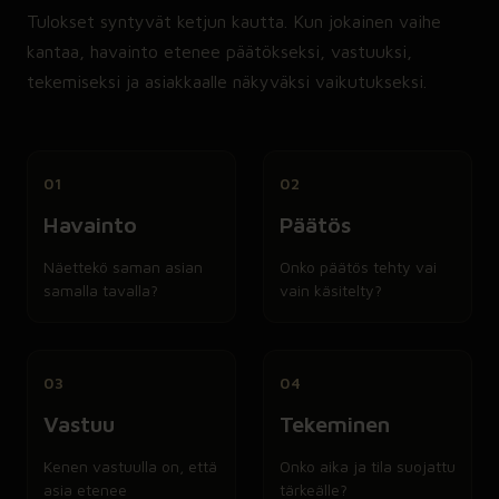
Tulokset syntyvät ketjun kautta. Kun jokainen vaihe
kantaa, havainto etenee päätökseksi, vastuuksi,
tekemiseksi ja asiakkaalle näkyväksi vaikutukseksi.
01
02
Havainto
Päätös
Näettekö saman asian
Onko päätös tehty vai
samalla tavalla?
vain käsitelty?
03
04
Vastuu
Tekeminen
Kenen vastuulla on, että
Onko aika ja tila suojattu
asia etenee
tärkeälle?