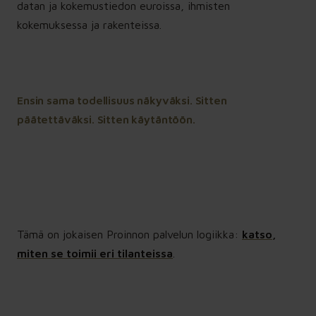
datan ja kokemustiedon euroissa, ihmisten
vaikutukset näkyvät ihmisissä,
kokemuksessa ja rakenteissa.
asiakkaissa ja tuloksessa.
Tehokas johtoryhmä
→ Johtoryhmän työskentelytapa
Ensin sama todellisuus näkyväksi. Sitten
uudelleen rakennettuna, omilla asioilla
päätettäväksi. Sitten käytäntöön.
ja tulostakuulla.
Tekoäly organisaation kehittämiseen –
älykkäämpi työ, sujuvampi arki
Proinnon tekoälyvalmennuksessa
organisaatio rakentaa yhteiset
pelisäännöt, vahvistaa henkilöstön
Tämä on jokaisen Proinnon palvelun logiikka:
katso,
tekoälylukutaitoa ja ottaa ensimmäiset
miten se toimii eri tilanteissa
.
käyttökohteet hallitusti käyttöön.
Valmennus yhdistää tekoälyn, työn
kehittämisen ja muutosjohtamisen
käytännön kokonaisuudeksi.