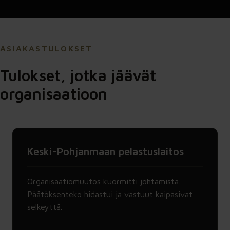
ASIAKASTULOKSET
Tulokset, jotka jäävät
organisaatioon
Keski-Pohjanmaan pelastuslaitos
Organisaatiomuutos kuormitti johtamista.
Päätöksenteko hidastui ja vastuut kaipasivat
selkeyttä.