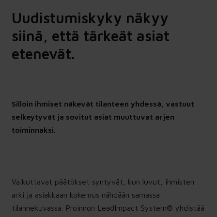
myös kiireen, henkilövaihdokset ja
Uudistumiskyky näkyy
muuttuvat prioriteetit.
siinä, että tärkeät asiat
Kantokykyarvio™ organisaation due
etenevät.
diligence
→ Seuraava vaihe näkyväksi. Ennen
yrityskauppaa, omistajanvaihdosta,
uutta johtoa, investointia tai isoa
Silloin ihmiset näkevät tilanteen yhdessä, vastuut
uudistusta arvioidaan, mikä
selkeytyvät ja sovitut asiat muuttuvat arjen
organisaatiossa kantaa ja mitä pitää
vahvistaa ennen päätöksiä.
toiminnaksi.
Strateginen varjojäsen™
→ Jatkuva ajattelukumppani
Vaikuttavat päätökset syntyvät, kun luvut, ihmisten
päätöksiin. Yhteinen tilannekuva pysyy
ajan tasalla toimitusjohtajan,
arki ja asiakkaan kokemus nähdään samassa
omistajan tai hallituksen
tilannekuvassa. Proinnon LeadImpact System® yhdistää
puheenjohtajan rinnalla, kun päätösten