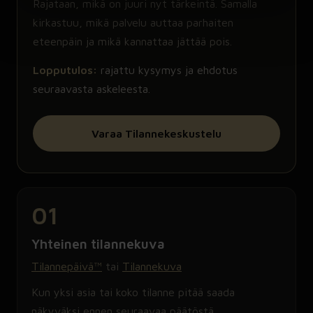
Rajataan, mikä on juuri nyt tärkeintä. Samalla
kirkastuu, mikä palvelu auttaa parhaiten
eteenpäin ja mikä kannattaa jättää pois.
Lopputulos:
rajattu kysymys ja ehdotus
seuraavasta askeleesta.
Varaa Tilannekeskustelu
01
Yhteinen tilannekuva
Tilannepäivä™
tai
Tilannekuva
Kun yksi asia tai koko tilanne pitää saada
näkyväksi ennen seuraavaa päätöstä.