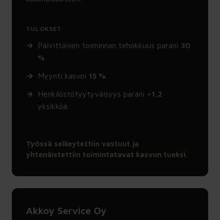
TULOKSET
Päivittäisen toiminnan tehokkuus parani
30
%
.
Myynti kasvoi
15 %
.
Henkilöstötyytyväisyys parani
+1,2
yksikköä.
Työssä selkeytettiin vastuut ja
yhtenäistettiin toimintatavat kasvun tueksi.
Akkoy Service Oy